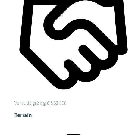
Vente de gré à gré
€ 32.000
Terrain