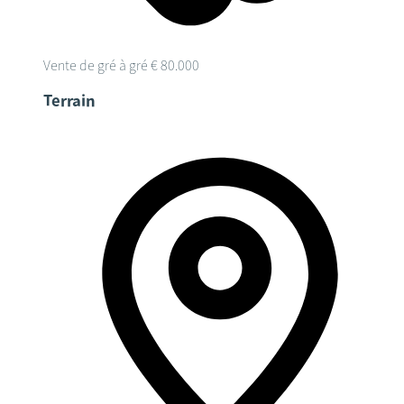
Vente de gré à gré
€ 80.000
Terrain