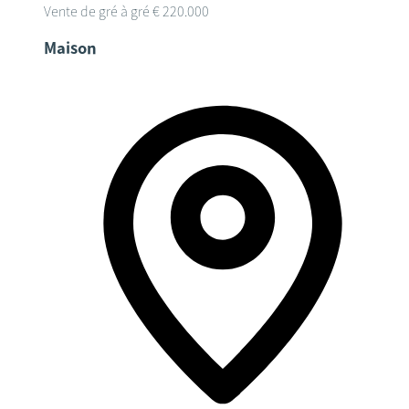
Vente de gré à gré
€ 220.000
Maison